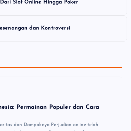
Dari Slot Online Hingga Poker
Kesenangan dan Kontroversi
nesia: Permainan Populer dan Cara
aritas dan Dampaknya Perjudian online telah