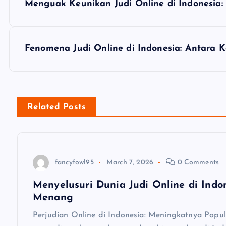
Menguak Keunikan Judi Online di Indonesia: 
o
s
Fenomena Judi Online di Indonesia: Antara 
t
n
Related Posts
a
v
fancyfowl95
March 7, 2026
0 Comments
Menyelusuri Dunia Judi Online di Indo
i
Menang
g
Perjudian Online di Indonesia: Meningkatnya Popul