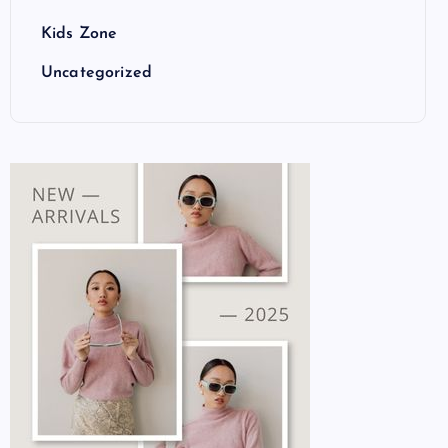
Kids Zone
Uncategorized