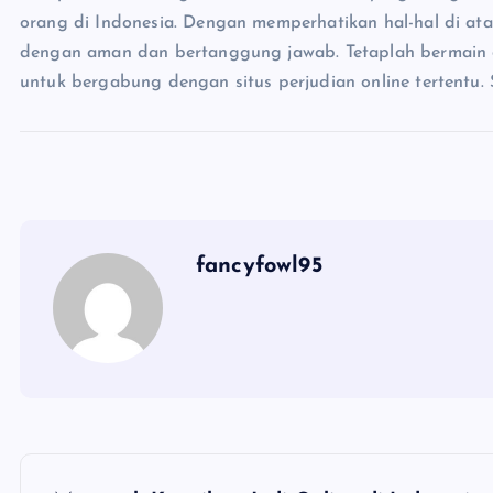
orang di Indonesia. Dengan memperhatikan hal-hal di ata
dengan aman dan bertanggung jawab. Tetaplah bermain 
untuk bergabung dengan situs perjudian online tertentu.
fancyfowl95
P