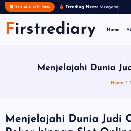
S
Trending News:
M
e
n
g
e
n
a
l
J
u
d
THU. AUG 6TH, 2026
k
i
Firstrediary
p
Home
A
t
o
c
o
Menjelajahi Dunia Jud
n
t
e
Home
n
t
Menjelajahi Dunia Judi O