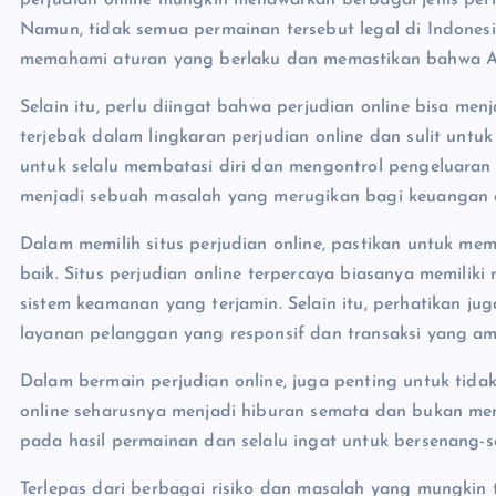
perjudian online mungkin menawarkan berbagai jenis perm
Namun, tidak semua permainan tersebut legal di Indones
memahami aturan yang berlaku dan memastikan bahwa A
Selain itu, perlu diingat bahwa perjudian online bisa m
terjebak dalam lingkaran perjudian online dan sulit untuk
untuk selalu membatasi diri dan mengontrol pengeluaran 
menjadi sebuah masalah yang merugikan bagi keuangan 
Dalam memilih situs perjudian online, pastikan untuk memi
baik. Situs perjudian online terpercaya biasanya memiliki
sistem keamanan yang terjamin. Selain itu, perhatikan jug
layanan pelanggan yang responsif dan transaksi yang am
Dalam bermain perjudian online, juga penting untuk tidak
online seharusnya menjadi hiburan semata dan bukan menj
pada hasil permainan dan selalu ingat untuk bersenang-s
Terlepas dari berbagai risiko dan masalah yang mungkin t