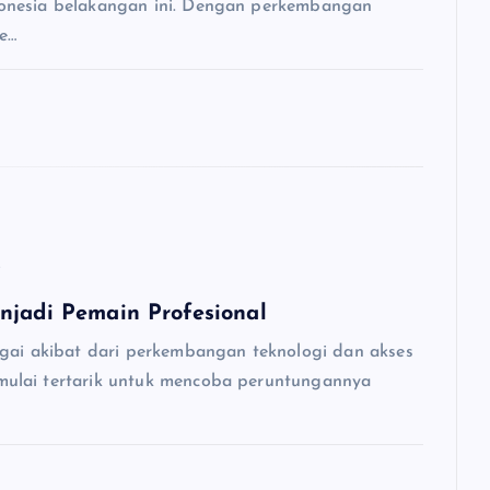
donesia belakangan ini. Dengan perkembangan
ke…
s
njadi Pemain Profesional
agai akibat dari perkembangan teknologi dan akses
mulai tertarik untuk mencoba peruntungannya