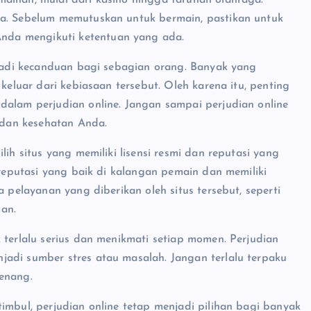
ainan, mulai dari kasino hingga taruhan olahraga.
ia. Sebelum memutuskan untuk bermain, pastikan untuk
nda mengikuti ketentuan yang ada.
enjadi kecanduan bagi sebagian orang. Banyak yang
 keluar dari kebiasaan tersebut. Oleh karena itu, penting
dalam perjudian online. Jangan sampai perjudian online
dan kesehatan Anda.
lih situs yang memiliki lisensi resmi dan reputasi yang
 reputasi yang baik di kalangan pemain dan memiliki
a pelayanan yang diberikan oleh situs tersebut, seperti
an.
 terlalu serius dan menikmati setiap momen. Perjudian
adi sumber stres atau masalah. Jangan terlalu terpaku
enang.
imbul, perjudian online tetap menjadi pilihan bagi banyak